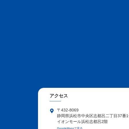
アクセス
〒432-8069
静岡県浜松市中央区志都呂二丁目37番1
イオンモール浜松志都呂2階
GoogleMapsで見る