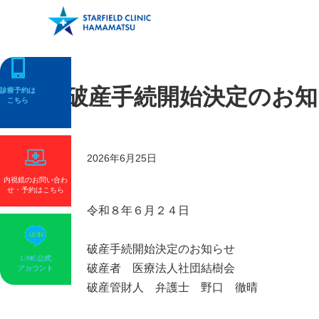
破産手続開始決定のお知
診療予約
診療予約
は
は
こちら
こちら
2026
年
6
月
25
日
内視鏡のお問い合わ
せ・予約
はこちら
令和８年６月２４日
破産手続開始決定のお知らせ
LINE公式
LINE公式
破産者 医療法人社団結樹会
アカウント
アカウント
破産管財人 弁護士 野口 徹晴