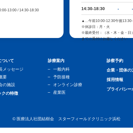
14:30-18:30
-
13:00 / 14:30-18:30
▲…午前10:00-12:30午後13:30-
※休診日：月・火
※最終受付：（水・木・金・日）12
までに受付にお越しください
について
診療案内
診察予約
長メッセージ
一般内科
企業・団体の
概要
予防接種
採用情報
会の施設
オンライン診療
プライバシー
産業医
ックの特徴
© 医療法人社団結樹会 スターフィールドクリニック浜松