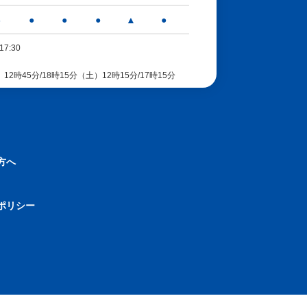
-
●
●
●
▲
●
17:30
時45分/18時15分（土）12時15分/17時15分
方へ
ポリシー