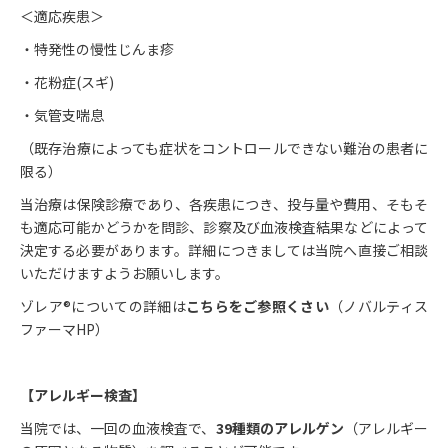
＜適応疾患＞
・特発性の慢性じんま疹
・花粉症(スギ)
・気管支喘息
（既存治療によっても症状をコントロールできない難治の患者に
限る）
当治療は保険診療であり、各疾患につき、投与量や費用、そもそ
も適応可能かどうかを問診、診察及び血液検査結果などによって
決定する必要があります。詳細につきましては当院へ直接ご相談
いただけますようお願いします。
ゾレア®についての詳細は
こちらをご参照くさい
（ノバルティス
ファーマHP）
【アレルギー検査】
当院では、一回の血液検査で、
39種類のアレルゲン
（アレルギー