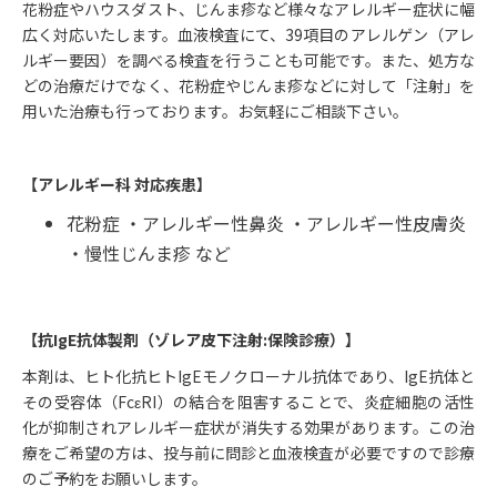
花粉症やハウスダスト、じんま疹など様々なアレルギー症状に幅
広く対応いたします。血液検査にて、39項目のアレルゲン（アレ
ルギー要因）を調べる検査を行うことも可能です。また、処方な
どの治療だけでなく、花粉症やじんま疹などに対して「注射」を
用いた治療も行っております。お気軽にご相談下さい。
【アレルギー科 対応疾患】
花粉症 ・アレルギー性鼻炎 ・アレルギー性皮膚炎
・慢性じんま疹 など
【抗IgE抗体製剤（ゾレア皮下注射:保険診療）】
本剤は、ヒト化抗ヒトIgEモノクローナル抗体であり、IgE抗体と
その受容体（FcεRI）の結合を阻害することで、炎症細胞の活性
化が抑制されアレルギー症状が消失する効果があります。この治
療をご希望の方は、投与前に問診と血液検査が必要ですので診療
のご予約をお願いします。