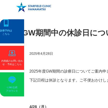
GW期間中の休診日につ
診療予約
診療予約
は
は
こちら
こちら
2025
年
4
月
28
日
内視鏡のお問い合わ
せ・予約
はこちら
2025年度GW期間の診療日についてご案内
下記日程は休診となります。ご不便おかけし
LINE公式
LINE公式
アカウント
アカウント
4/28（月）