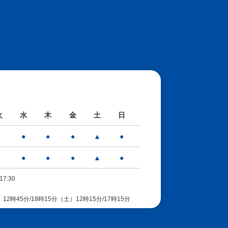
火
水
木
金
土
日
-
●
●
●
▲
●
-
●
●
●
▲
●
17:30
時45分/18時15分（土）12時15分/17時15分